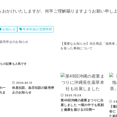
をおかけいたしますが、何卒ご理解賜りますようお願い申し
お知らせ
年末年始の営業時間
販売停止のお知らせ
【重要なお知らせ】当社商品「福寿来
を装った事例について
2026.02.13
ホー
休息伝説、血圧伝説の販売停
れま
止のお知らせ
2025.10.28
第49回沖縄の産業まつりに出
20
展しました 〜雨の中でも笑顔
【場
と健康を届ける3日間〜
会に
た結