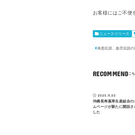
お客様にはご不便
ニュースリリース
休息伝説、血圧伝説の
RECOMMEND
2025.11.02
沖縄長寿薬草生産組合の
ムページが新たに開設さ
した