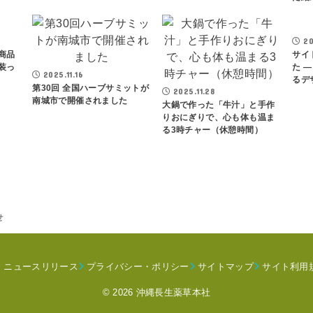
20
商品
サイ
装っ
た 
2025.11.16
るデ
第30回 全国ハーブサミットが
2025.11.28
南城市で開催されました
大鍋で作った「牛汁」と手作
りおにぎりで、心も体も温ま
る3時チャー（休憩時間）
せ
ニュースリリース
プライバシー・ポリシー
サイトマップ
サイト利用
© 2026 沖縄長生薬草本社